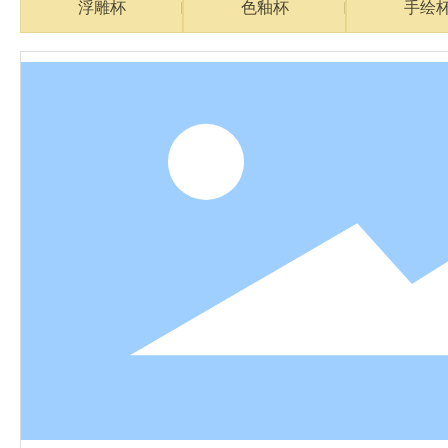
浮雕杯
色釉杯
手绘