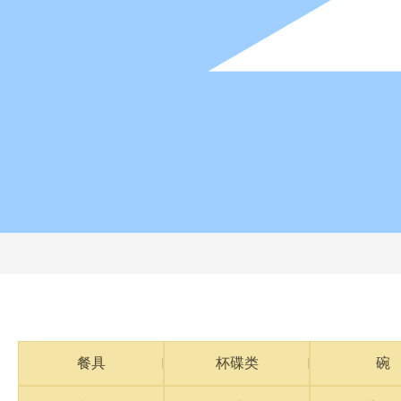
餐具
杯碟类
碗